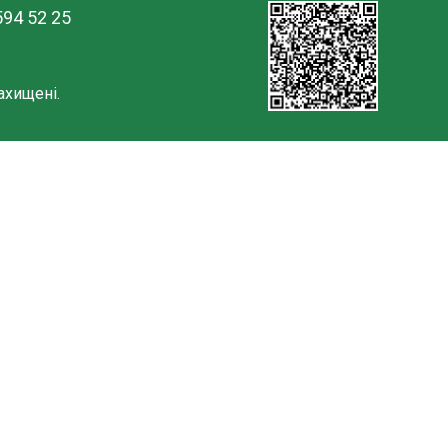
594 52 25
ахищені.