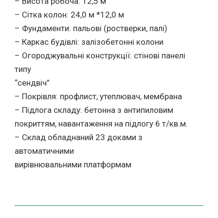
– Висота робоча: 12,5 м
– Сітка колон: 24,0 м *12,0 м
– Фундаменти: пальові (ростверки, палі)
– Каркас будівлі: залізобетонні колони
– Огороджувальні конструкції: стінові панелі
типу
“сендвіч”
– Покрівля: профлист, утеплювач, мембрана
– Підлога складу: бетонна з антипиловим
покриттям, навантаження на підлогу 6 т/кв.м.
– Склад обладнаний 23 доками з
автоматичними
вирівнювальними платформам